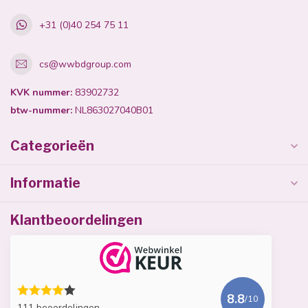
+31 (0)40 254 75 11
cs@wwbdgroup.com
KVK nummer:
83902732
btw-nummer:
NL863027040B01
Categorieën
Informatie
Klantbeoordelingen
8.8
/10
111 beoordelingen