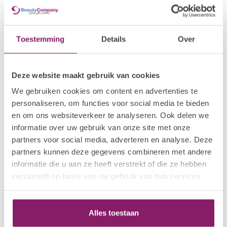
I.AM NAIL SYSTEMS
€18,09
Brush Builder - Soft Blush
€14,47
Op voorraad
Toestemming
Details
Over
POLKADOTS
26 BIAP Cherry
€24,19
Deze website maakt gebruik van cookies
Op voorraad
We gebruiken cookies om content en advertenties te
personaliseren, om functies voor social media te bieden
POLKADOTS
en om ons websiteverkeer te analyseren. Ook delen we
16 BIAP Safou
€24,19
informatie over uw gebruik van onze site met onze
Op voorraad
partners voor social media, adverteren en analyse. Deze
partners kunnen deze gegevens combineren met andere
informatie die u aan ze heeft verstrekt of die ze hebben
Recent bekeken
verzameld op basis van uw gebruik van hun services.
Alles toestaan