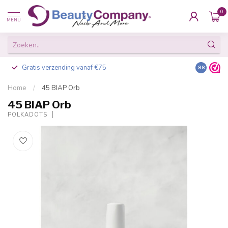
0
MENU
Gratis verzending vanaf €75
Besteld v
8.8
Home
/
45 BIAP Orb
45 BIAP Orb
POLKADOTS