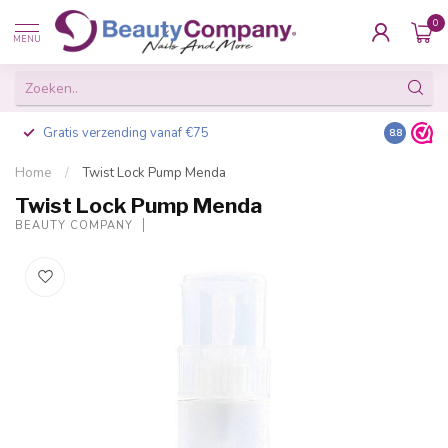
0
MENU
Gratis verzending vanaf €75
Besteld v
8.8
Home
/
Twist Lock Pump Menda
Twist Lock Pump Menda
BEAUTY COMPANY