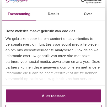
Op voorraad
Toestemming
Details
Over
BEAUTY COMPANY
Nail Wipe Dispenser Deluxe
€30,19
Niet op voorraad
Deze website maakt gebruik van cookies
BEAUTY COMPANY
We gebruiken cookies om content en advertenties te
Twist Lock Pump Euro
€9,38
personaliseren, om functies voor social media te bieden
Niet op voorraad
en om ons websiteverkeer te analyseren. Ook delen we
informatie over uw gebruik van onze site met onze
partners voor social media, adverteren en analyse. Deze
partners kunnen deze gegevens combineren met andere
Recent bekeken
informatie die u aan ze heeft verstrekt of die ze hebben
verzameld op basis van uw gebruik van hun services.
Alles toestaan