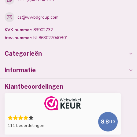
cs@wwbdgroup.com
KVK nummer:
83902732
btw-nummer:
NL863027040B01
Categorieën
Informatie
Klantbeoordelingen
8.8
/10
111 beoordelingen