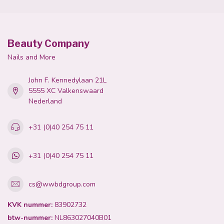
Beauty Company
Nails and More
John F. Kennedylaan 21L
5555 XC Valkenswaard
Nederland
+31 (0)40 254 75 11
+31 (0)40 254 75 11
cs@wwbdgroup.com
KVK nummer:
83902732
btw-nummer:
NL863027040B01