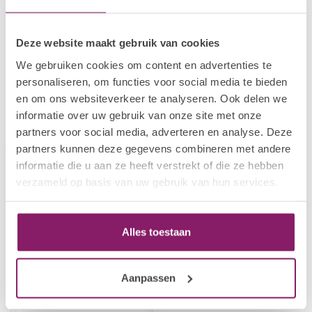
BEAUTY COMPANY
€10,83
Tipknipper Zwart
Deze website maakt gebruik van cookies
€8,66
Op voorraad
We gebruiken cookies om content en advertenties te
personaliseren, om functies voor social media te bieden
en om ons websiteverkeer te analyseren. Ook delen we
Recent bekeken
informatie over uw gebruik van onze site met onze
partners voor social media, adverteren en analyse. Deze
partners kunnen deze gegevens combineren met andere
-20%
informatie die u aan ze heeft verstrekt of die ze hebben
verzameld op basis van uw gebruik van hun services.
Alles toestaan
Aanpassen
BEAUTY COMPANY
Tipknipper Zilver