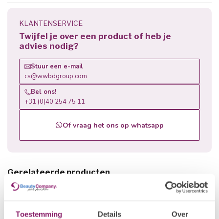
KLANTENSERVICE
Twijfel je over een product of heb je
advies nodig?
Stuur een e-mail
cs@wwbdgroup.com
Bel ons!
+31 (0)40 254 75 11
Of vraag het ons op whatsapp
Gerelateerde producten
BEAUTY COMPANY
€10,83
Tipknipper Roze
€8,66
Op voorraad
Toestemming
Details
Over