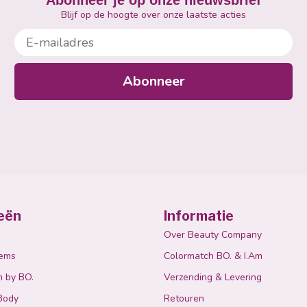
Abonneer je op onze nieuwsbrief
Blijf op de hoogte over onze laatste acties
E-mailadres
Abonneer
eën
Informatie
Over Beauty Company
tems
Colormatch BO. & I.Am
n by BO.
Verzending & Levering
Body
Retouren