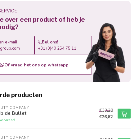
ERVICE
 je over een product of heb je
nodig?
en e-mail
Bel ons!
roup.com
+31 (0)40 254 75 11
Of vraag het ons op whatsapp
rde producten
AUTY COMPANY
€33,28
bide Bullet
€26,62
voorraad
AUTY COMPANY