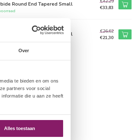
€42,29
rbide Round End Tapered Small
€33,83
voorraad
AUTY COMPANY
€26,62
rbide Round End Cylinder Small
€21,30
voorraad
Over
 media te bieden en om ons
ze partners voor social
nformatie die u aan ze heeft
Alles toestaan