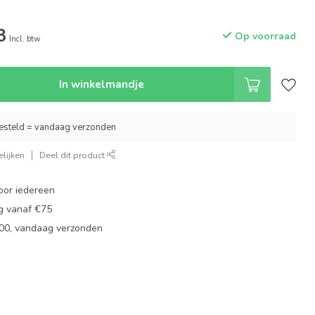
3
Op voorraad
Incl. btw
In winkelmandje
esteld = vandaag verzonden
lijken
Deel dit product
oor iedereen
ng vanaf €75
:00, vandaag verzonden