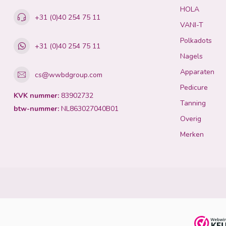
HOLA
+31 (0)40 254 75 11
VANI-T
Polkadots
+31 (0)40 254 75 11
Nagels
Apparaten
cs@wwbdgroup.com
Pedicure
KVK nummer:
83902732
Tanning
btw-nummer:
NL863027040B01
Overig
Merken