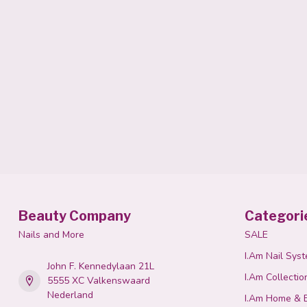
Beauty Company
Categori
Nails and More
SALE
I.Am Nail Sys
John F. Kennedylaan 21L
I.Am Collectio
5555 XC Valkenswaard
Nederland
I.Am Home & 