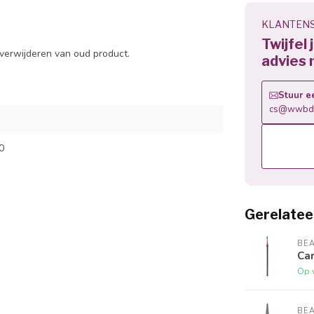
KLANTENS
Twijfel
verwijderen van oud product.
advies 
Stuur e
cs@wwbdg
0
Gerelatee
BE
Car
Op 
BE