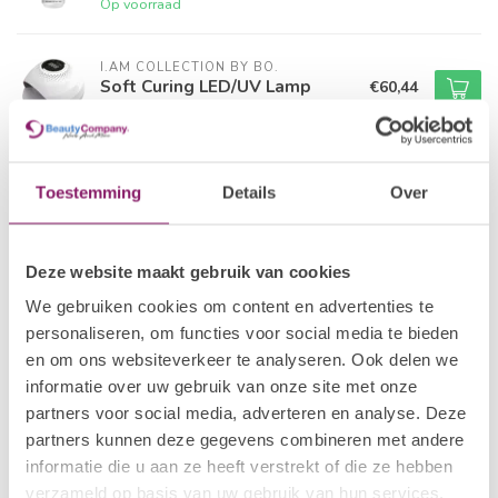
Op voorraad
I.AM COLLECTION BY BO.
Soft Curing LED/UV Lamp
€60,44
Niet op voorraad
I.AM COLLECTION BY BO.
€12,50
Gel Polish #042 Reflecting
Toestemming
Details
Over
Pink
€10,00
Op voorraad
Deze website maakt gebruik van cookies
I.AM COLLECTION BY BO.
€48,33
Diamond of the Season
We gebruiken cookies om content en advertenties te
Collectie
€38,66
personaliseren, om functies voor social media te bieden
Op voorraad
en om ons websiteverkeer te analyseren. Ook delen we
informatie over uw gebruik van onze site met onze
I.AM COLLECTION BY BO.
partners voor social media, adverteren en analyse. Deze
€13,50
UV Blocker Top Gel
partners kunnen deze gegevens combineren met andere
€10,80
Niet op voorraad
informatie die u aan ze heeft verstrekt of die ze hebben
verzameld op basis van uw gebruik van hun services.