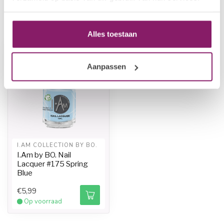
Recent bekeken
Alles toestaan
-20%
Aanpassen
I.AM COLLECTION BY BO.
I.Am by BO. Nail
Lacquer #175 Spring
Blue
€5,99
Op voorraad