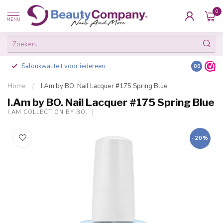
0
MENU
Salonkwaliteit voor iedereen
Gratis ve
8.8
Home
/
I.Am by BO. Nail Lacquer #175 Spring Blue
I.Am by BO. Nail Lacquer #175 Spring Blue
I.AM COLLECTION BY BO.
-20%