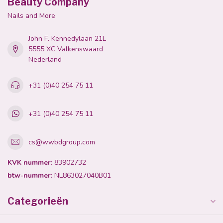
Beauty Company
Nails and More
John F. Kennedylaan 21L
5555 XC Valkenswaard
Nederland
+31 (0)40 254 75 11
+31 (0)40 254 75 11
cs@wwbdgroup.com
KVK nummer:
83902732
btw-nummer:
NL863027040B01
Categorieën