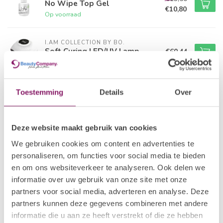
No Wipe Top Gel
€10,80
Op voorraad
I.AM COLLECTION BY BO.
Soft Curing LED/UV Lamp
€60,44
Niet op voorraad
I.AM COLLECTION BY BO.
Toestemming
Details
Over
€12,50
Gel Polish #042 Reflecting
Pink
€10,00
Op voorraad
Deze website maakt gebruik van cookies
I.AM COLLECTION BY BO.
We gebruiken cookies om content en advertenties te
€48,33
Diamond of the Season
personaliseren, om functies voor social media te bieden
Collectie
€38,66
en om ons websiteverkeer te analyseren. Ook delen we
Op voorraad
informatie over uw gebruik van onze site met onze
partners voor social media, adverteren en analyse. Deze
I.AM COLLECTION BY BO.
€13,50
partners kunnen deze gegevens combineren met andere
UV Blocker Top Gel
€10,80
informatie die u aan ze heeft verstrekt of die ze hebben
Niet op voorraad