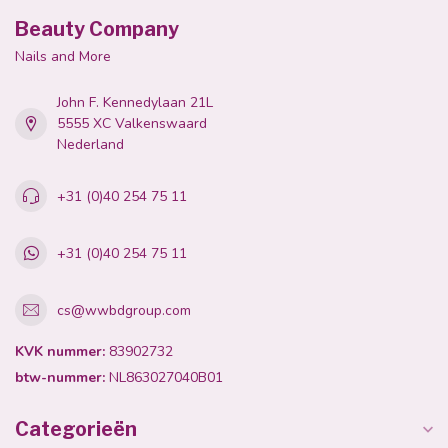
Beauty Company
Nails and More
John F. Kennedylaan 21L
5555 XC Valkenswaard
Nederland
+31 (0)40 254 75 11
+31 (0)40 254 75 11
cs@wwbdgroup.com
KVK nummer:
83902732
btw-nummer:
NL863027040B01
Categorieën