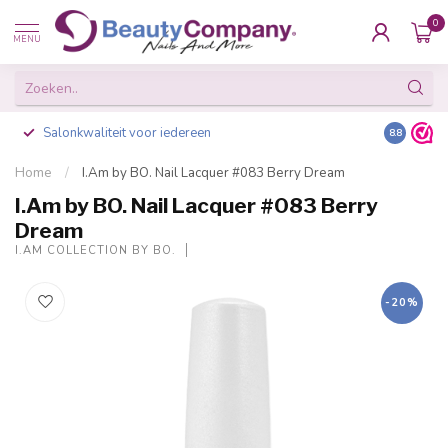
0
MENU
Salonkwaliteit voor iedereen
Gratis ve
8.8
Home
/
I.Am by BO. Nail Lacquer #083 Berry Dream
I.Am by BO. Nail Lacquer #083 Berry
Dream
I.AM COLLECTION BY BO.
-20%