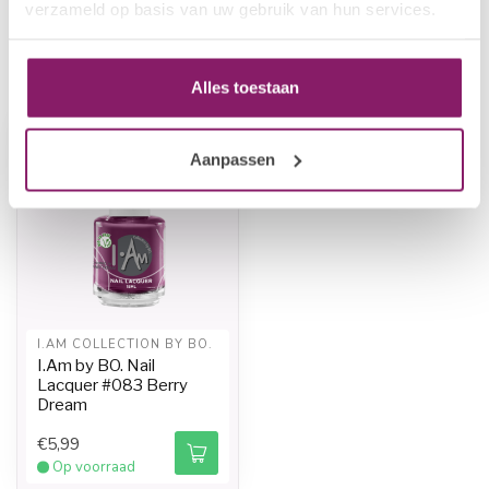
verzameld op basis van uw gebruik van hun services.
Recent bekeken
Alles toestaan
-20%
Aanpassen
I.AM COLLECTION BY BO.
I.Am by BO. Nail
Lacquer #083 Berry
Dream
€5,99
Op voorraad