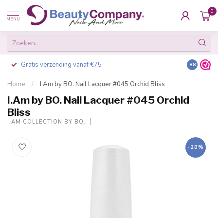
0
MENU
Gratis verzending vanaf €75
Besteld v
8.8
Home
/
I.Am by BO. Nail Lacquer #045 Orchid Bliss
I.Am by BO. Nail Lacquer #045 Orchid
Bliss
I.AM COLLECTION BY BO.
-20%