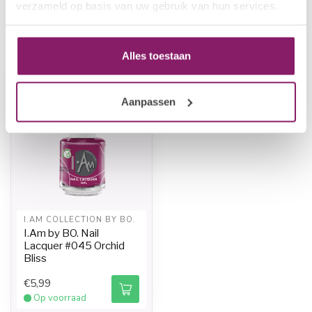
verzameld op basis van uw gebruik van hun services.
Recent bekeken
Alles toestaan
-20%
Aanpassen
I.AM COLLECTION BY BO.
I.Am by BO. Nail
Lacquer #045 Orchid
Bliss
€5,99
Op voorraad