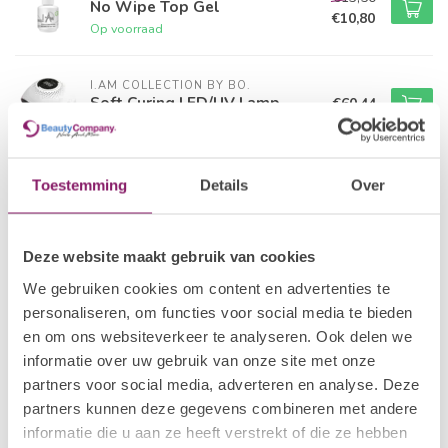
No Wipe Top Gel
€10,80
Op voorraad
I.AM COLLECTION BY BO.
Soft Curing LED/UV Lamp
€60,44
Niet op voorraad
I.AM COLLECTION BY BO.
Toestemming
Details
Over
€12,50
Gel Polish #042 Reflecting
Pink
€10,00
Op voorraad
Deze website maakt gebruik van cookies
I.AM COLLECTION BY BO.
We gebruiken cookies om content en advertenties te
€48,33
Diamond of the Season
personaliseren, om functies voor social media te bieden
Collectie
€38,66
en om ons websiteverkeer te analyseren. Ook delen we
Op voorraad
informatie over uw gebruik van onze site met onze
partners voor social media, adverteren en analyse. Deze
I.AM COLLECTION BY BO.
€13,50
partners kunnen deze gegevens combineren met andere
UV Blocker Top Gel
€10,80
informatie die u aan ze heeft verstrekt of die ze hebben
Niet op voorraad