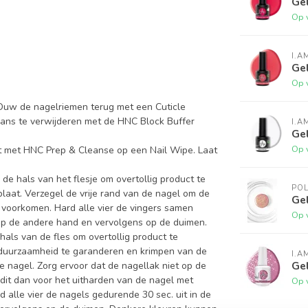
Gel
Op 
I.A
Gel
Op 
 Duw de nagelriemen terug met een Cuticle
glans te verwijderen met de HNC Block Buffer
I.A
Ge
Op 
 uit met HNC Prep & Cleanse op een Nail Wipe. Laat
de hals van het flesje om overtollig product te
PO
laat. Verzegel de vrije rand van de nagel om de
Gel
 voorkomen. Hard alle vier de vingers samen
Op 
 op de andere hand en vervolgens op de duimen.
als van de fles om overtollig product te
m duurzaamheid te garanderen en krimpen van de
I.A
Gel
 nagel. Zorg ervoor dat de nagellak niet op de
 dit dan voor het uitharden van de nagel met
Op 
alle vier de nagels gedurende 30 sec. uit in de