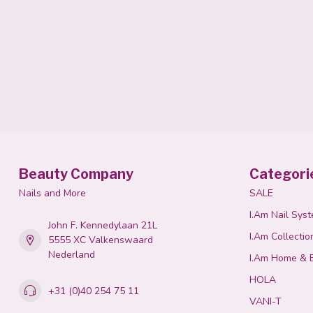
Beauty Company
Categori
Nails and More
SALE
I.Am Nail Sys
John F. Kennedylaan 21L
I.Am Collectio
5555 XC Valkenswaard
Nederland
I.Am Home & 
HOLA
+31 (0)40 254 75 11
VANI-T