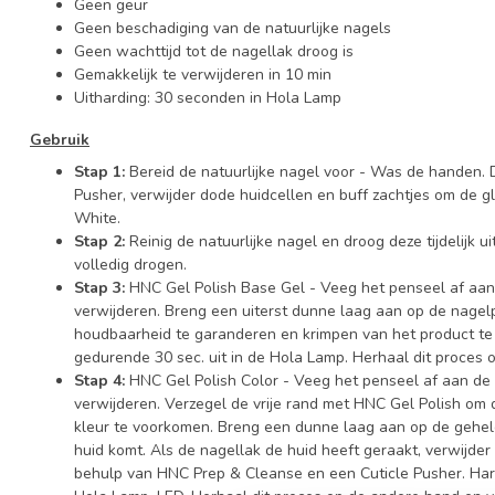
Geen geur
Geen beschadiging van de natuurlijke nagels
Geen wachttijd tot de nagellak droog is
Gemakkelijk te verwijderen in 10 min
Uitharding: 30 seconden in Hola Lamp
Gebruik
Stap 1:
Bereid de natuurlijke nagel voor - Was de handen.
Pusher, verwijder dode huidcellen en buff zachtjes om de 
White.
Stap 2:
Reinig de natuurlijke nagel en droog deze tijdelijk
volledig drogen.
Stap 3:
HNC Gel Polish Base Gel - Veeg het penseel af aan 
verwijderen. Breng een uiterst dunne laag aan op de nagelp
houdbaarheid te garanderen en krimpen van het product te
gedurende 30 sec. uit in de Hola Lamp. Herhaal dit proces
Stap 4:
HNC Gel Polish Color - Veeg het penseel af aan de h
verwijderen. Verzegel de vrije rand met HNC Gel Polish o
kleur te voorkomen. Breng een dunne laag aan op de gehele
huid komt. Als de nagellak de huid heeft geraakt, verwijder
behulp van HNC Prep & Cleanse en een Cuticle Pusher. Hard 