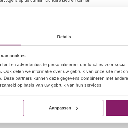
vervolgens op de duimen. Donkere kleuren kunnen
g gellak aan volgens hetzelfde proces. Deze
el af aan de hals van het flesje om overtollig
el om duurzaamheid te garanderen en krimpen van
olish Top Gel aan op elk nageloppervlak van alle
Details
urende 30 seconden uit in de Hola Lamp. Herhaal
 van cookies
ent en advertenties te personaliseren, om functies voor social
oon File om de verzegeling van elke nagel te
. Ook delen we informatie over uw gebruik van onze site met on
Off Remover en bevestig de Wrap stevig om de
e. Deze partners kunnen deze gegevens combineren met andere i
erzameld op basis van uw gebruik van hun services.
zitten. Trek met een draaiende beweging de HNC
ertollige gellak te verwijderen. Verwijder
icle Pusher. Wees voorzichtig dat je niet de
Aanpassen
pt.