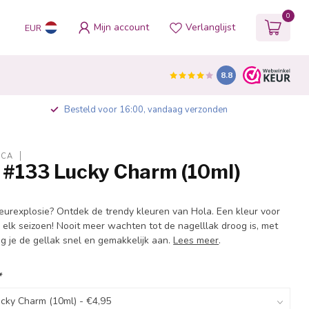
0
Mijn account
Verlanglijst
EUR
8.8
Besteld voor 16:00, vandaag verzonden
ICA
h #133 Lucky Charm (10ml)
eurexplosie? Ontdek de trendy kleuren van Hola. Een kleur voor
 elk seizoen! Nooit meer wachten tot de nagelllak droog is, met
g je de gellak snel en gemakkelijk aan.
Lees meer
.
*