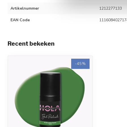
Artikelnummer
1212277133
EAN Code
111608402717
Recent bekeken
-45%
-45%