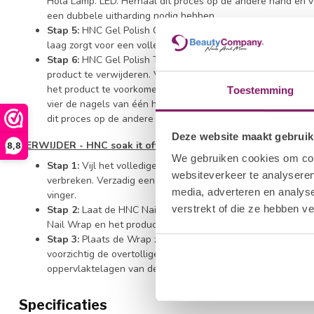
Hola Lamp. LED. Herhaal dit proces op de andere hand en 
een dubbele uitharding nodig hebben.
Stap 5:
HNC Gel Polish Color - Breng een tweede dunne laa
laag zorgt voor een volledige dekking.
Stap 6:
HNC Gel Polish Top Gel naar keuze - Veeg het pense
product te verwijderen. Verzegel de vrije rand van de nag
het product te voorkomen. Breng een dunne laag HNC Gel P
Toestemming
vier de nagels van één hand. Hard alle vier de nagels ged
dit proces op de andere hand en vervolgens op de duimen.
Deze website maakt gebruik
VERWIJDER - HNC soak it off remover
8,8
We gebruiken cookies om cont
Stap 1:
Vijl het volledige nageloppervlak met de HNC Halfm
websiteverkeer te analyseren
verbreken. Verzadig een HNC Nagel Wrap met HNC Soak It 
media, adverteren en analys
vinger.
verstrekt of die ze hebben v
Stap 2:
Laat de HNC Nail Wrap tien minuten om de vinger 
Nail Wrap en het product van de nagel.
Stap 3:
Plaats de Wrap zo nodig nog iets langer terug om ov
voorzichtig de overtollige Gel Polish met behulp van een Cut
oppervlaktelagen van de natuurlijke nagelplaat weg schraa
Specificaties