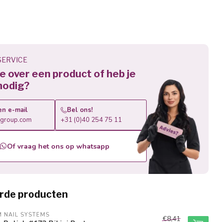
ERVICE
 je over een product of heb je
nodig?
en e-mail
Bel ons!
roup.com
+31 (0)40 254 75 11
Of vraag het ons op whatsapp
rde producten
M NAIL SYSTEMS
€8,41