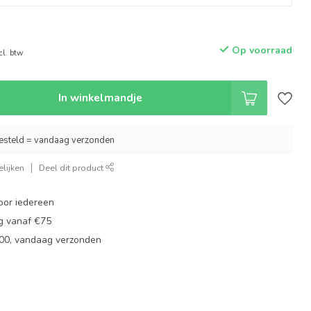
Op voorraad
cl. btw
In winkelmandje
esteld = vandaag verzonden
lijken
Deel dit product
oor iedereen
ng vanaf €75
:00, vandaag verzonden