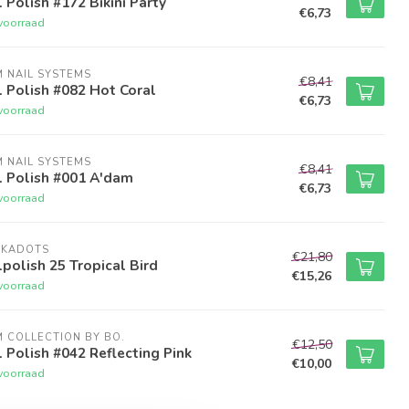
 Polish #172 Bikini Party
€6,73
voorraad
M NAIL SYSTEMS
€8,41
 Polish #082 Hot Coral
€6,73
voorraad
M NAIL SYSTEMS
€8,41
l Polish #001 A'dam
€6,73
voorraad
LKADOTS
€21,80
polish 25 Tropical Bird
€15,26
voorraad
M COLLECTION BY BO.
€12,50
 Polish #042 Reflecting Pink
€10,00
voorraad