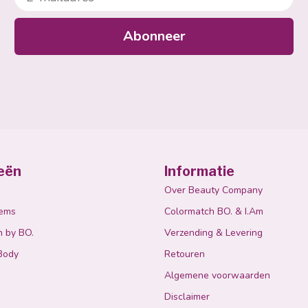
Abonneer
eën
Informatie
Over Beauty Company
tems
Colormatch BO. & I.Am
n by BO.
Verzending & Levering
Body
Retouren
Algemene voorwaarden
Disclaimer