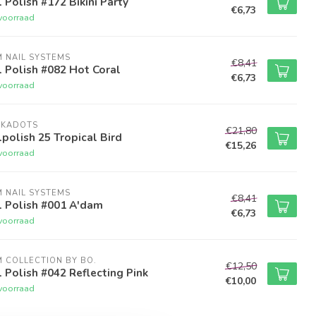
 Polish #172 Bikini Party
€6,73
voorraad
M NAIL SYSTEMS
€8,41
 Polish #082 Hot Coral
€6,73
voorraad
LKADOTS
€21,80
polish 25 Tropical Bird
€15,26
voorraad
M NAIL SYSTEMS
€8,41
l Polish #001 A'dam
€6,73
voorraad
M COLLECTION BY BO.
€12,50
 Polish #042 Reflecting Pink
€10,00
voorraad