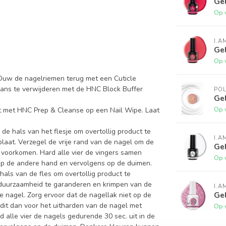
Gel
Op 
I.A
Gel
Op 
 Duw de nagelriemen terug met een Cuticle
glans te verwijderen met de HNC Block Buffer
PO
Gel
Op 
 uit met HNC Prep & Cleanse op een Nail Wipe. Laat
de hals van het flesje om overtollig product te
I.A
laat. Verzegel de vrije rand van de nagel om de
Ge
 voorkomen. Hard alle vier de vingers samen
Op 
 op de andere hand en vervolgens op de duimen.
als van de fles om overtollig product te
m duurzaamheid te garanderen en krimpen van de
I.A
Gel
 nagel. Zorg ervoor dat de nagellak niet op de
 dit dan voor het uitharden van de nagel met
Op 
alle vier de nagels gedurende 30 sec. uit in de