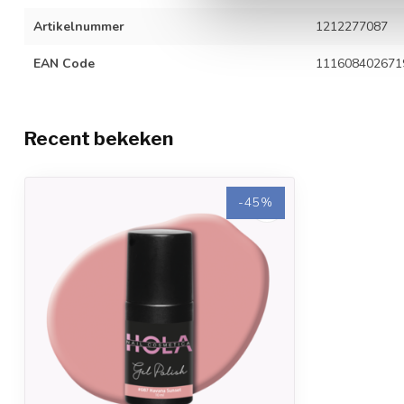
Artikelnummer
1212277087
EAN Code
111608402671
Recent bekeken
-45%
-45%