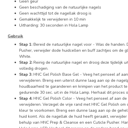
Geen geur
Geen beschadiging van de natuurlijke nagels
Geen wachttijd tot de nagellak droog is
Gemakkelijk te verwijderen in 10 min
Uitharding: 30 seconden in Hola Lamp
Gebruik
Stap 1:
Bereid de natuurlijke nagel voor - Was de handen.
Pusher, verwijder dode huidcellen en buff zachtjes om de 
White.
Stap 2:
Reinig de natuurlijke nagel en droog deze tijdelijk
volledig drogen.
Stap 3:
HNC Gel Polish Base Gel - Veeg het penseel af aan 
verwijderen. Breng een uiterst dunne laag aan op de nagelp
houdbaarheid te garanderen en krimpen van het product te
gedurende 30 sec. uit in de Hola Lamp. Herhaal dit proces
Stap 4:
HNC Gel Polish Color - Veeg het penseel af aan de h
verwijderen. Verzegel de vrije rand met HNC Gel Polish o
kleur te voorkomen. Breng een dunne laag aan op de gehele
huid komt. Als de nagellak de huid heeft geraakt, verwijder
behulp van HNC Prep & Cleanse en een Cuticle Pusher. Hard 