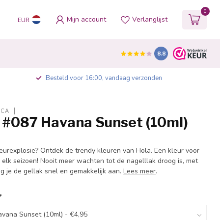
0
Mijn account
Verlanglijst
EUR
8.8
Besteld voor 16:00, vandaag verzonden
ICA
h #087 Havana Sunset (10ml)
eurexplosie? Ontdek de trendy kleuren van Hola. Een kleur voor
 elk seizoen! Nooit meer wachten tot de nagelllak droog is, met
g je de gellak snel en gemakkelijk aan.
Lees meer
.
*