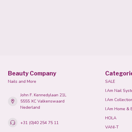
Beauty Company
Categori
Nails and More
SALE
I.Am Nail Sys
John F. Kennedylaan 21L
I.Am Collectio
5555 XC Valkenswaard
Nederland
I.Am Home & 
HOLA
+31 (0)40 254 75 11
VANI-T