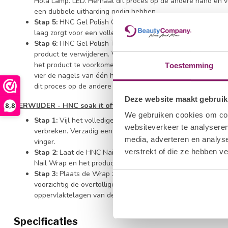
Hola Lamp. LED. Herhaal dit proces op de andere hand en 
een dubbele uitharding nodig hebben.
Stap 5:
HNC Gel Polish Color - Breng een tweede dunne laa
laag zorgt voor een volledige dekking.
Stap 6:
HNC Gel Polish Top Gel naar keuze - Veeg het pense
product te verwijderen. Verzegel de vrije rand van de nag
het product te voorkomen. Breng een dunne laag HNC Gel P
Toestemming
vier de nagels van één hand. Hard alle vier de nagels ged
dit proces op de andere hand en vervolgens op de duimen.
Deze website maakt gebruik
VERWIJDER - HNC soak it off remover
8,8
We gebruiken cookies om cont
Stap 1:
Vijl het volledige nageloppervlak met de HNC Halfm
websiteverkeer te analyseren
verbreken. Verzadig een HNC Nagel Wrap met HNC Soak It 
media, adverteren en analys
vinger.
verstrekt of die ze hebben v
Stap 2:
Laat de HNC Nail Wrap tien minuten om de vinger 
Nail Wrap en het product van de nagel.
Stap 3:
Plaats de Wrap zo nodig nog iets langer terug om ov
voorzichtig de overtollige Gel Polish met behulp van een Cut
oppervlaktelagen van de natuurlijke nagelplaat weg schraa
Specificaties