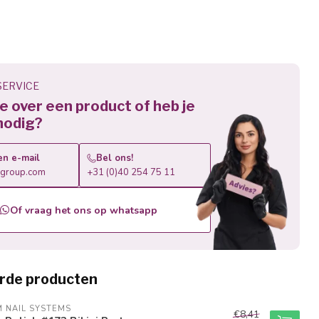
ERVICE
 je over een product of heb je
nodig?
en e-mail
Bel ons!
roup.com
+31 (0)40 254 75 11
Of vraag het ons op whatsapp
rde producten
M NAIL SYSTEMS
€8,41