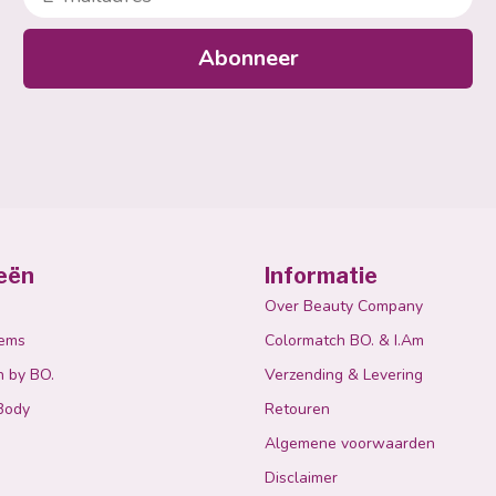
Abonneer
eën
Informatie
Over Beauty Company
tems
Colormatch BO. & I.Am
n by BO.
Verzending & Levering
Body
Retouren
Algemene voorwaarden
Disclaimer