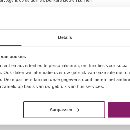
vervolgens op de duimen. Donkere kleuren kunnen
g gellak aan volgens hetzelfde proces. Deze
el af aan de hals van het flesje om overtollig
el om duurzaamheid te garanderen en krimpen van
olish Top Gel aan op elk nageloppervlak van alle
Details
urende 30 seconden uit in de Hola Lamp. Herhaal
 van cookies
ent en advertenties te personaliseren, om functies voor social
oon File om de verzegeling van elke nagel te
. Ook delen we informatie over uw gebruik van onze site met on
Off Remover en bevestig de Wrap stevig om de
e. Deze partners kunnen deze gegevens combineren met andere i
erzameld op basis van uw gebruik van hun services.
zitten. Trek met een draaiende beweging de HNC
ertollige gellak te verwijderen. Verwijder
icle Pusher. Wees voorzichtig dat je niet de
Aanpassen
pt.