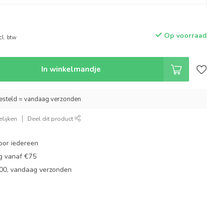
Op voorraad
cl. btw
In winkelmandje
esteld = vandaag verzonden
lijken
Deel dit product
oor iedereen
ng vanaf €75
:00, vandaag verzonden