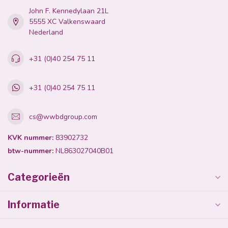
John F. Kennedylaan 21L
5555 XC Valkenswaard
Nederland
+31 (0)40 254 75 11
+31 (0)40 254 75 11
cs@wwbdgroup.com
KVK nummer:
83902732
btw-nummer:
NL863027040B01
Categorieën
Informatie