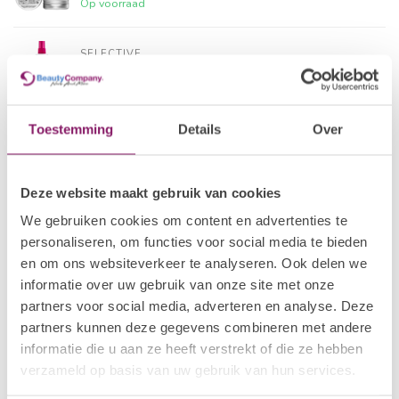
Op voorraad
SELECTIVE
€17,95
15 All in One Color
€14,36
Op voorraad
Toestemming
Details
Over
SELECTIVE
€25,79
Smooth Beauty Milk
€20,63
Op voorraad
Deze website maakt gebruik van cookies
We gebruiken cookies om content en advertenties te
SELECTIVE
€19,05
All in One Leave in Spray
personaliseren, om functies voor social media te bieden
€15,24
Op voorraad
en om ons websiteverkeer te analyseren. Ook delen we
informatie over uw gebruik van onze site met onze
partners voor social media, adverteren en analyse. Deze
SELECTIVE
€18,69
Volumizer
partners kunnen deze gegevens combineren met andere
€14,95
Op voorraad
informatie die u aan ze heeft verstrekt of die ze hebben
verzameld op basis van uw gebruik van hun services.