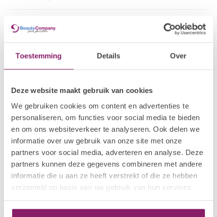
BEAUTY COMPANY
€9,62
Chrome poeder - Mermaid
Effect Silver
€7,70
Op voorraad
Toestemming
Details
Over
BEAUTY COMPANY
€9,62
Chrome poeder - Holographic
Silver
Deze website maakt gebruik van cookies
€7,70
Op voorraad
We gebruiken cookies om content en advertenties te
personaliseren, om functies voor social media te bieden
BEAUTY COMPANY
en om ons websiteverkeer te analyseren. Ook delen we
€9,62
Chrome poeder - Metallic
Bronze
informatie over uw gebruik van onze site met onze
€7,70
Op voorraad
partners voor social media, adverteren en analyse. Deze
partners kunnen deze gegevens combineren met andere
informatie die u aan ze heeft verstrekt of die ze hebben
verzameld op basis van uw gebruik van hun services.
Recent bekeken