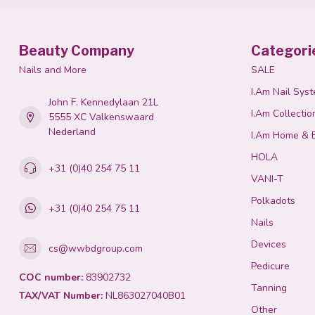
Beauty Company
Categori
Nails and More
SALE
I.Am Nail Sys
John F. Kennedylaan 21L
I.Am Collectio
5555 XC Valkenswaard
Nederland
I.Am Home & 
HOLA
+31 (0)40 254 75 11
VANI-T
Polkadots
+31 (0)40 254 75 11
Nails
Devices
cs@wwbdgroup.com
Pedicure
COC number:
83902732
Tanning
TAX/VAT Number:
NL863027040B01
Other