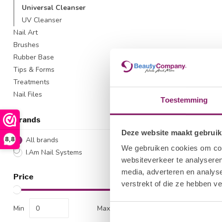
Universal Cleanser
UV Cleanser
Nail Art
Brushes
Rubber Base
Tips & Forms
Treatments
Nail Files
Toestemming
Brands
Deze website maakt gebruik
8,8
All brands
We gebruiken cookies om cont
I.Am Nail Systems
websiteverkeer te analyseren
media, adverteren en analys
Price
verstrekt of die ze hebben v
Min
Max