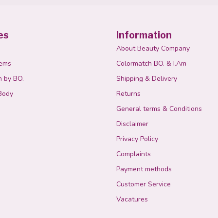
es
Information
About Beauty Company
tems
Colormatch BO. & I.Am
n by BO.
Shipping & Delivery
Body
Returns
General terms & Conditions
Disclaimer
Privacy Policy
Complaints
Payment methods
Customer Service
Vacatures