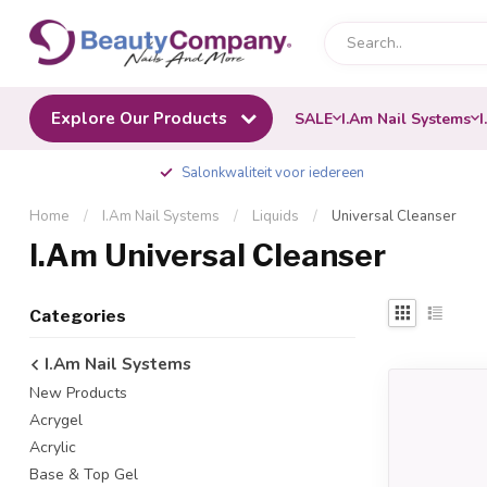
Explore Our Products
SALE
I.Am Nail Systems
I
Salonkwaliteit voor iedereen
Home
/
I.Am Nail Systems
/
Liquids
/
Universal Cleanser
I.Am Universal Cleanser
Categories
I.Am Nail Systems
New Products
Acrygel
Acrylic
Base & Top Gel