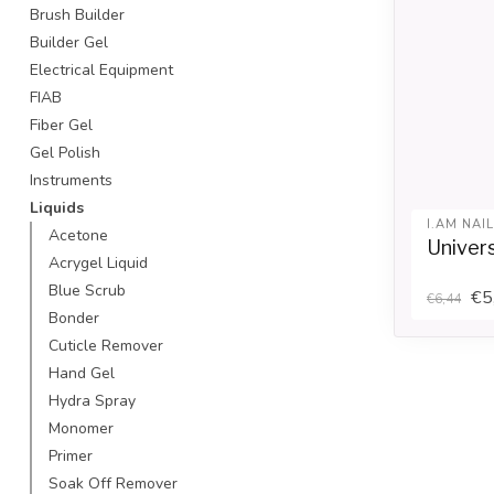
Brush Builder
Builder Gel
Electrical Equipment
FIAB
Fiber Gel
Gel Polish
Instruments
Liquids
I.AM NAI
Acetone
Univers
Acrygel Liquid
Blue Scrub
€5
€6,44
Bonder
Cuticle Remover
Hand Gel
Hydra Spray
Monomer
Primer
Soak Off Remover