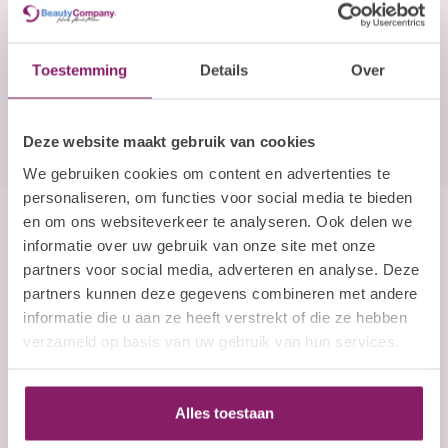
E-mailadres
Abonneer
Toestemming
Details
Over
Deze website maakt gebruik van cookies
We gebruiken cookies om content en advertenties te
personaliseren, om functies voor social media te bieden
en om ons websiteverkeer te analyseren. Ook delen we
Beauty Company
informatie over uw gebruik van onze site met onze
partners voor social media, adverteren en analyse. Deze
Nails and More
partners kunnen deze gegevens combineren met andere
informatie die u aan ze heeft verstrekt of die ze hebben
John F. Kennedylaan 21L
verzameld op basis van uw gebruik van hun services.
5555 XC Valkenswaard
Nederland
+31 (0)40 254 75 11
Alles toestaan