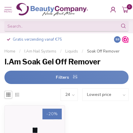
0
MENU
Gratis verzending vanaf €75
Besteld v
8.8
Home
/
I.Am Nail Systems
/
Liquids
/
Soak Off Remover
I.Am Soak Gel Off Remover
Filters
-20%