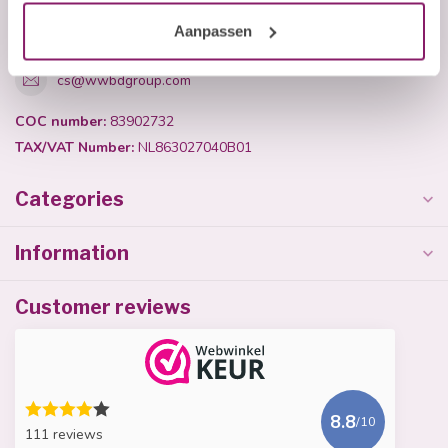
+31 (0)40 254 75 11
Aanpassen
cs@wwbdgroup.com
COC number:
83902732
TAX/VAT Number:
NL863027040B01
Categories
Information
Customer reviews
8.8
/10
111 reviews