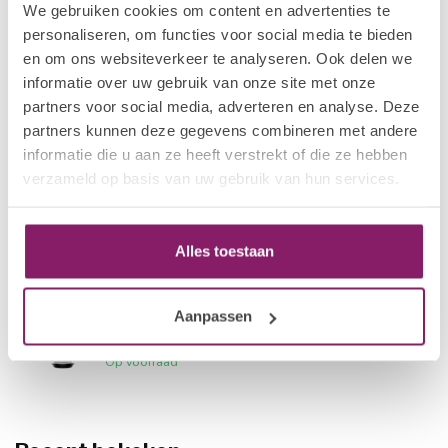
We gebruiken cookies om content en advertenties te
personaliseren, om functies voor social media te bieden
I.AM NAIL SYSTEMS
€16,88
No-Cleanse Brilliant Top
en om ons websiteverkeer te analyseren. Ook delen we
€13,50
Op voorraad
informatie over uw gebruik van onze site met onze
partners voor social media, adverteren en analyse. Deze
partners kunnen deze gegevens combineren met andere
I.AM NAIL SYSTEMS
€16,88
Base Gel
informatie die u aan ze heeft verstrekt of die ze hebben
€13,50
Niet op voorraad
verzameld op basis van uw gebruik van hun services.
I.AM NAIL SYSTEMS
€16,88
Base Gel HEMA-Free
Alles toestaan
€13,50
Niet op voorraad
Aanpassen
I.AM NAIL SYSTEMS
€16,88
Ridge Filler Base
€13,50
Op voorraad