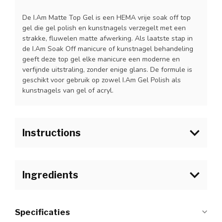
De I.Am Matte Top Gel is een HEMA vrije soak off top
gel die gel polish en kunstnagels verzegelt met een
strakke, fluwelen matte afwerking. Als laatste stap in
de I.Am Soak Off manicure of kunstnagel behandeling
geeft deze top gel elke manicure een moderne en
verfijnde uitstraling, zonder enige glans. De formule is
geschikt voor gebruik op zowel I.Am Gel Polish als
kunstnagels van gel of acryl.
Instructions
1.Bij gebruik van I.Am Soak Off Matte Top Gel, veegt u
het penseel af aan de hals van het flesje om overtollig
Ingredients
product te verwijderen.
2. Verzegel de vrije rand van de nagel om de
A
crylates
copolymer
,
Hydroxypropyl
Methacrylate
,
houdbaarheid te garanderen en krimpen van het
Hydroxycyclohexyl
phenyl
ketone
, BHT, Silica.
Specificaties
product te voorkomen.