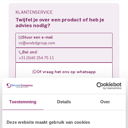
3. Houd het penseel horizontaal op de nagel en breng
een dunne laag I.Am Soak Off Matte Top HEMA vrij aan
KLANTENSERVICE
op elk nageloppervlak van alle vier de nagels van één
Twijfel je over een product of heb je
hand.
advies nodig?
4. Hard alle vier de nagels uit gedurende 120 sec. UV /
Stuur een e-mail
60 sec. LED.
cs@wwbdgroup.com
5. Herhaal dit op de andere hand en eindig met het
Bel ons!
aanbrengen van de duim.
+31 (0)40 254 75 11
Of vraag het ons op whatsapp
Gerelateerde producten
Toestemming
Details
Over
I.AM NAIL SYSTEMS
€16,88
Top Gel
€13,50
Op voorraad
Deze website maakt gebruik van cookies