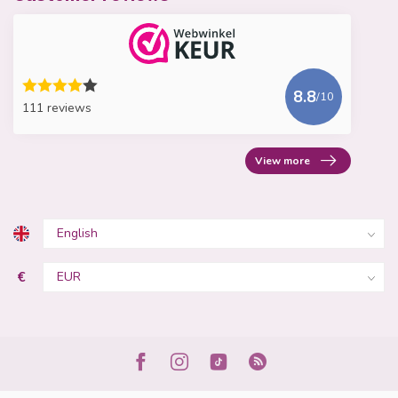
8.8
/10
111 reviews
View more
€