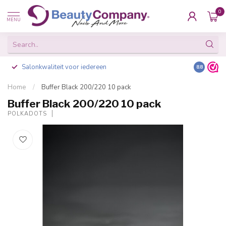
0
MENU
Salonkwaliteit voor iedereen
Gratis ve
8.8
Home
/
Buffer Black 200/220 10 pack
Buffer Black 200/220 10 pack
POLKADOTS