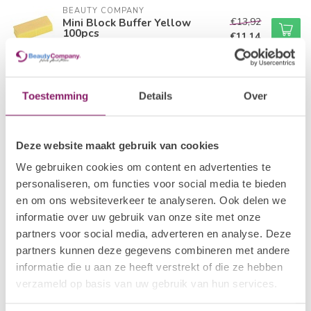
BEAUTY COMPANY
€13,92
Mini Block Buffer Yellow
100pcs
€11,14
In stock
BEAUTY COMPANY
€13,92
Toestemming
Details
Over
Mini Block Buffer Grey 100pcs
€11,14
In stock
Deze website maakt gebruik van cookies
I.AM NAIL SYSTEMS
€2,97
100/180 Sponge File
We gebruiken cookies om content en advertenties te
€2,38
In stock
personaliseren, om functies voor social media te bieden
en om ons websiteverkeer te analyseren. Ook delen we
informatie over uw gebruik van onze site met onze
BEAUTY COMPANY
€1,21
Block Buffer - White
partners voor social media, adverteren en analyse. Deze
€0,97
In stock
partners kunnen deze gegevens combineren met andere
informatie die u aan ze heeft verstrekt of die ze hebben
verzameld op basis van uw gebruik van hun services.
Recently viewed