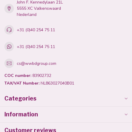
John F. Kennedylaan 21L
5555 XC Valkenswaard
Nederland
+31 (0)40 254 75 11
+31 (0)40 254 75 11
cs@wwbdgroup.com
COC number:
83902732
TAX/VAT Number:
NL863027040B01
Categories
Information
Customer reviews