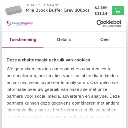
BEAUTY COMPANY
€13,92
Mini Block Buffer Grey 100pcs
€11,14
In stock
BEAUTY COMPANY
€13,92
Mini Block Buffer Yellow
Toestemming
Details
Over
100pcs
€11,14
In stock
Deze website maakt gebruik van cookies
I.AM NAIL SYSTEMS
100/180 Sponge File
€2,97
We gebruiken cookies om content en advertenties te
In stock
personaliseren, om functies voor social media te bieden
en om ons websiteverkeer te analyseren. Ook delen we
informatie over uw gebruik van onze site met onze
BEAUTY COMPANY
€1,21
Block Buffer - White
partners voor social media, adverteren en analyse. Deze
€0,97
In stock
partners kunnen deze gegevens combineren met andere
informatie die u aan ze heeft verstrekt of die ze hebben
verzameld op basis van uw gebruik van hun services.
Recently viewed