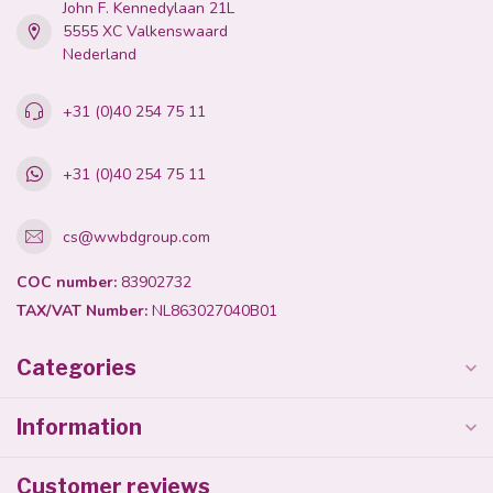
John F. Kennedylaan 21L
5555 XC Valkenswaard
Nederland
+31 (0)40 254 75 11
+31 (0)40 254 75 11
cs@wwbdgroup.com
COC number:
83902732
TAX/VAT Number:
NL863027040B01
Categories
Information
Customer reviews