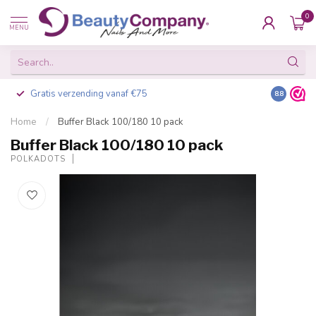
0
MENU
Gratis verzending vanaf €75
Besteld v
8.8
Home
/
Buffer Black 100/180 10 pack
Buffer Black 100/180 10 pack
POLKADOTS