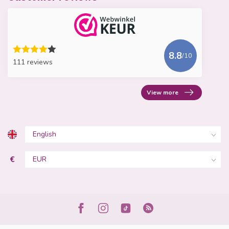
8.8
/10
111 reviews
View more
€