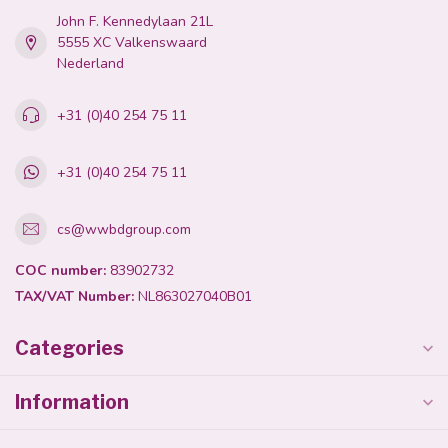
John F. Kennedylaan 21L
5555 XC Valkenswaard
Nederland
+31 (0)40 254 75 11
+31 (0)40 254 75 11
cs@wwbdgroup.com
COC number:
83902732
TAX/VAT Number:
NL863027040B01
Categories
Information