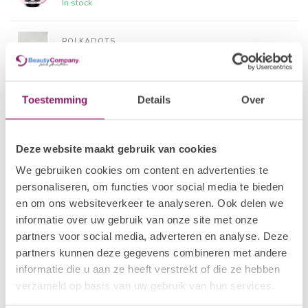
In stock
POLKADOTS
28 BIAP Strawberry
€24,19
In stock
Toestemming
Details
Over
I.AM NAIL SYSTEMS
€18,09
Brush Builder - Soft Blush
€14,47
In stock
Deze website maakt gebruik van cookies
We gebruiken cookies om content en advertenties te
I.AM NAIL SYSTEMS
€18,09
Brush Builder - Nude
personaliseren, om functies voor social media te bieden
€14,47
In stock
en om ons websiteverkeer te analyseren. Ook delen we
informatie over uw gebruik van onze site met onze
partners voor social media, adverteren en analyse. Deze
POLKADOTS
26 BIAP Cherry
€24,19
partners kunnen deze gegevens combineren met andere
In stock
informatie die u aan ze heeft verstrekt of die ze hebben
verzameld op basis van uw gebruik van hun services.