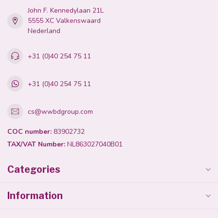
John F. Kennedylaan 21L
5555 XC Valkenswaard
Nederland
+31 (0)40 254 75 11
+31 (0)40 254 75 11
cs@wwbdgroup.com
COC number:
83902732
TAX/VAT Number:
NL863027040B01
Categories
Information