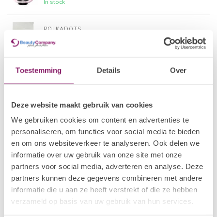
In stock
POLKADOTS
28 BIAP Strawberry
€24,19
In stock
Toestemming
Details
Over
I.AM NAIL SYSTEMS
€18,09
Brush Builder - Soft Blush
€14,47
In stock
Deze website maakt gebruik van cookies
We gebruiken cookies om content en advertenties te
POLKADOTS
26 BIAP Cherry
€24,19
personaliseren, om functies voor social media te bieden
In stock
en om ons websiteverkeer te analyseren. Ook delen we
informatie over uw gebruik van onze site met onze
partners voor social media, adverteren en analyse. Deze
POLKADOTS
16 BIAP Safou
€24,19
partners kunnen deze gegevens combineren met andere
In stock
informatie die u aan ze heeft verstrekt of die ze hebben
verzameld op basis van uw gebruik van hun services.