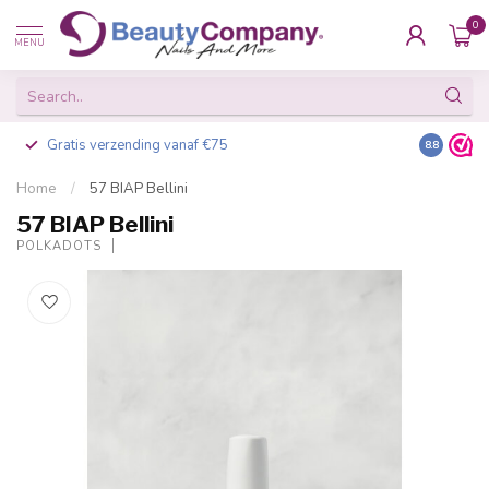
0
MENU
Gratis verzending vanaf €75
Besteld v
8.8
Home
/
57 BIAP Bellini
57 BIAP Bellini
POLKADOTS