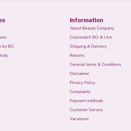
es
Information
About Beauty Company
tems
Colormatch BO. & I.Am
n by BO.
Shipping & Delivery
Body
Returns
General terms & Conditions
Disclaimer
Privacy Policy
Complaints
Payment methods
Customer Service
Vacatures