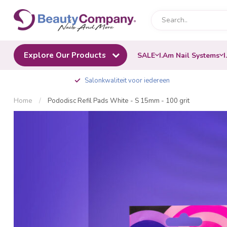
Explore Our Products
SALE
I.Am Nail Systems
I
Salonkwaliteit voor iedereen
Home
/
Pododisc Refil Pads White - S 15mm - 100 grit