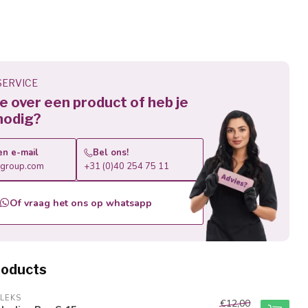
ERVICE
 je over een product of heb je
nodig?
en e-mail
Bel ons!
roup.com
+31 (0)40 254 75 11
Of vraag het ons op whatsapp
roducts
LEKS
€12,00