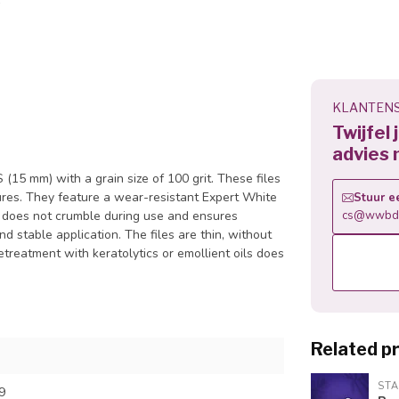
KLANTENS
Twijfel
advies 
15 mm) with a grain size of 100 grit. These files
sures. They feature a wear-resistant Expert White
Stuur e
ch does not crumble during use and ensures
cs@wwbdg
d stable application. The files are thin, without
etreatment with keratolytics or emollient oils does
Related p
STA
9