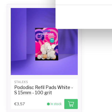
-20%
STALEKS
Pododisc Refil Pads White -
S 15mm - 100 grit
€3,57
In stock