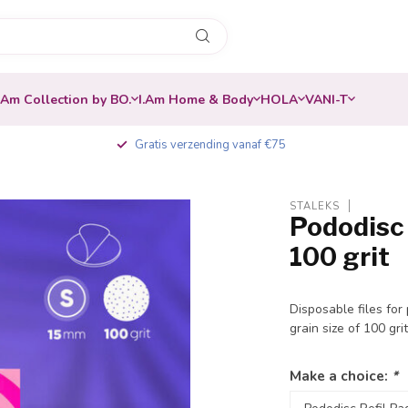
.Am Collection by BO.
I.Am Home & Body
HOLA
VANI-T
Gratis verzending vanaf €75
STALEKS
Pododisc 
-20%
100 grit
Disposable files fo
grain size of 100 gri
Make a choice:
*