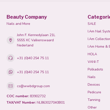
Beauty Company
Categori
Nails and More
SALE
I.Am Nail Sys
John F. Kennedylaan 21L
I.Am Collectio
5555 XC Valkenswaard
Nederland
I.Am Home & 
HOLA
+31 (0)40 254 75 11
VANI-T
Polkadots
+31 (0)40 254 75 11
Nails
Devices
cs@wwbdgroup.com
Pedicure
COC number:
83902732
Tanning
TAX/VAT Number:
NL863027040B01
Other