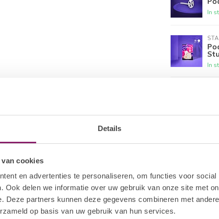
Po
In s
STA
Pod
St
In s
STA
Pod
gri
In s
Details
LU
Abr
 van cookies
In s
ent en advertenties te personaliseren, om functies voor social
. Ook delen we informatie over uw gebruik van onze site met on
e. Deze partners kunnen deze gegevens combineren met andere i
erzameld op basis van uw gebruik van hun services.