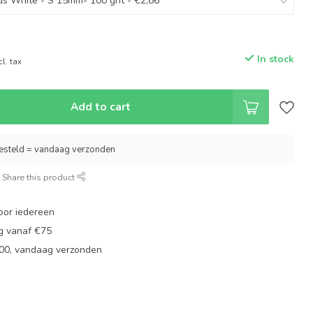
In stock
cl. tax
Add to cart
esteld = vandaag verzonden
Share this product
oor iedereen
ng vanaf €75
:00, vandaag verzonden