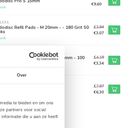
dodisc Pro S 15mm
€9,60
tock
LEKS
€3,84
odisc Refil Pads - M 20mm - - 180 Grit 50
uks
€3,07
tock
LEKS
€4,18
odisc Refil Pads White - M 20mm - 100
t
€3,34
tock
Over
KAS PODOLOGICAL
€7,87
asive Cap Carrier Round
€6,30
tock
 media te bieden en om ons
ze partners voor social
nformatie die u aan ze heeft