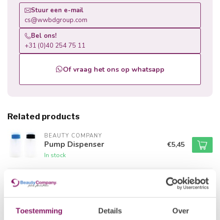
Stuur een e-mail
cs@wwbdgroup.com
Bel ons!
+31 (0)40 254 75 11
Of vraag het ons op whatsapp
Related products
BEAUTY COMPANY
Pump Dispenser
€5,45
In stock
BEAUTY COMPANY
Nail Wipe Dispenser Deluxe
€30,19
Out of stock
Toestemming
Details
Over