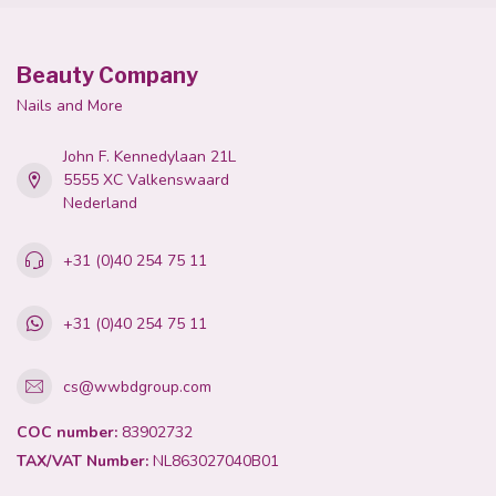
Beauty Company
Nails and More
John F. Kennedylaan 21L
5555 XC Valkenswaard
Nederland
+31 (0)40 254 75 11
+31 (0)40 254 75 11
cs@wwbdgroup.com
COC number:
83902732
TAX/VAT Number:
NL863027040B01