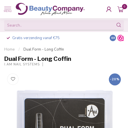
0
MENU
Gratis verzending vanaf €75
Besteld v
8.8
Home
/
Dual Form - Long Coffin
Dual Form - Long Coffin
I.AM NAIL SYSTEMS
-20%