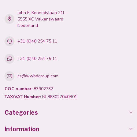
John F. Kennedylaan 21L
5555 XC Valkenswaard
Nederland
+31 (0)40 254 75 11
+31 (0)40 254 75 11
cs@wwbdgroup.com
COC number:
83902732
TAX/VAT Number:
NL863027040B01
Categories
Information