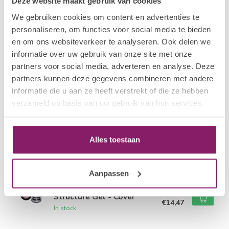
Deze website maakt gebruik van cookies
Related products
We gebruiken cookies om content en advertenties te
personaliseren, om functies voor social media te bieden
I.AM NAIL SYSTEMS
en om ons websiteverkeer te analyseren. Ook delen we
€24,14
Fiber Gel - Translucent
Pink
€19,31
informatie over uw gebruik van onze site met onze
In stock
partners voor social media, adverteren en analyse. Deze
partners kunnen deze gegevens combineren met andere
informatie die u aan ze heeft verstrekt of die ze hebben
I.AM NAIL SYSTEMS
€26,02
Acrygel - Milky
verzameld op basis van uw gebruik van hun services.
€20,82
In stock
I.AM NAIL SYSTEMS
Alles toestaan
€18,09
Flow Gel - Pure White
€14,47
In stock
Aanpassen
I.AM NAIL SYSTEMS
€18,09
Structure Gel - Cover
€14,47
In stock