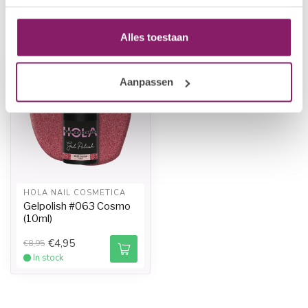
Recently viewed
Alles toestaan
-45%
Aanpassen
HOLA NAIL COSMETICA
Gelpolish #063 Cosmo
(10ml)
€4,95
€8,95
In stock