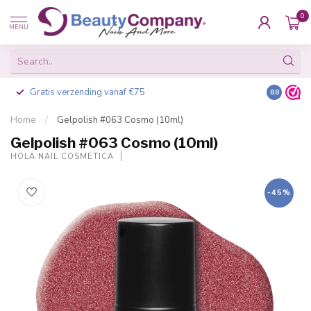
0
MENU
Gratis verzending vanaf €75
Besteld v
8.8
Home
/
Gelpolish #063 Cosmo (10ml)
Gelpolish #063 Cosmo (10ml)
HOLA NAIL COSMETICA
-45%