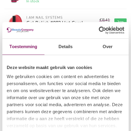
In stock
I.AM NAIL SYSTEMS
€8,41
Gel Polish #082 Hot Coral
€6,73
In stock
I.AM NAIL SYSTEMS
Toestemming
Details
Over
€8,41
Gel Polish #001 A'dam
€6,73
In stock
Deze website maakt gebruik van cookies
I.AM COLLECTION BY BO.
We gebruiken cookies om content en advertenties te
€12,50
Gel Polish #042 Reflecting
Pink
personaliseren, om functies voor social media te bieden
€10,00
In stock
en om ons websiteverkeer te analyseren. Ook delen we
informatie over uw gebruik van onze site met onze
partners voor social media, adverteren en analyse. Deze
POLKADOTS
€21,80
Gelpolish 25 Tropical Bird
partners kunnen deze gegevens combineren met andere
€15,26
In stock
informatie die u aan ze heeft verstrekt of die ze hebben
verzameld op basis van uw gebruik van hun services.