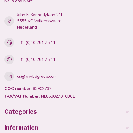
Nails and More
John F. Kennedylaan 21L
5555 XC Valkenswaard
Nederland
+31 (0)40 254 75 11
+31 (0)40 254 75 11
cs@wwbdgroup.com
COC number:
83902732
TAX/VAT Number:
NL863027040B01
Categories
Information