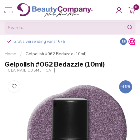
0
MENU
Gratis verzending vanaf €75
Besteld v
8.8
Home
/
Gelpolish #062 Bedazzle (10ml)
Gelpolish #062 Bedazzle (10ml)
HOLA NAIL COSMETICA
-45%