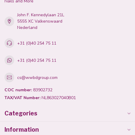
Nails and More
John F. Kennedylaan 21L
5555 XC Valkenswaard
Nederland
+31 (0)40 254 75 11
+31 (0)40 254 75 11
cs@wwbdgroup.com
COC number:
83902732
TAX/VAT Number:
NL863027040B01
Categories
Information