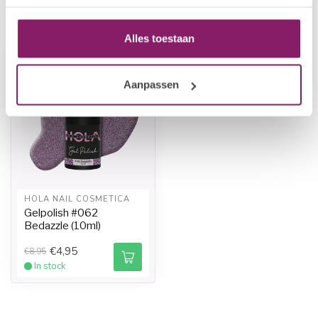
Recently viewed
Alles toestaan
-45%
-45%
Aanpassen
HOLA NAIL COSMETICA
Gelpolish #062
Bedazzle (10ml)
€4,95
€8,95
In stock