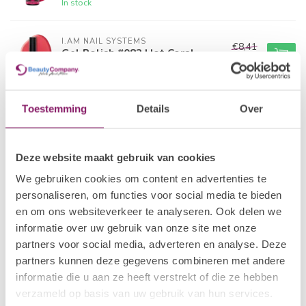
In stock
I.AM NAIL SYSTEMS
€8,41
Gel Polish #082 Hot Coral
€6,73
In stock
POLKADOTS
Toestemming
Details
Over
€21,80
Gelpolish 25 Tropical Bird
€15,26
In stock
Deze website maakt gebruik van cookies
I.AM NAIL SYSTEMS
€8,41
We gebruiken cookies om content en advertenties te
Gel Polish #001 A'dam
€6,73
personaliseren, om functies voor social media te bieden
In stock
en om ons websiteverkeer te analyseren. Ook delen we
informatie over uw gebruik van onze site met onze
I.AM COLLECTION BY BO.
partners voor social media, adverteren en analyse. Deze
€12,50
Gel Polish #042 Reflecting
Pink
partners kunnen deze gegevens combineren met andere
€10,00
In stock
informatie die u aan ze heeft verstrekt of die ze hebben
verzameld op basis van uw gebruik van hun services.