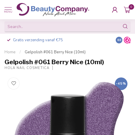
0
MENU
Gratis verzending vanaf €75
Besteld v
8.8
Home
/
Gelpolish #061 Berry Nice (10ml)
Gelpolish #061 Berry Nice (10ml)
HOLA NAIL COSMETICA
-45%