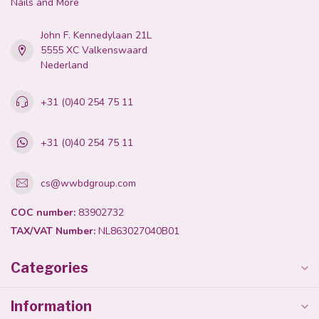
Nails and More
John F. Kennedylaan 21L
5555 XC Valkenswaard
Nederland
+31 (0)40 254 75 11
+31 (0)40 254 75 11
cs@wwbdgroup.com
COC number:
83902732
TAX/VAT Number:
NL863027040B01
Categories
Information