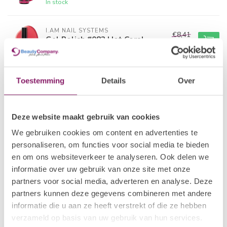
In stock
I.AM NAIL SYSTEMS
€8,41
Gel Polish #082 Hot Coral
€6,73
In stock
I.AM NAIL SYSTEMS
Toestemming
Details
Over
€8,41
Gel Polish #001 A'dam
€6,73
In stock
Deze website maakt gebruik van cookies
POLKADOTS
€21,80
We gebruiken cookies om content en advertenties te
Gelpolish 25 Tropical Bird
€15,26
personaliseren, om functies voor social media te bieden
In stock
en om ons websiteverkeer te analyseren. Ook delen we
informatie over uw gebruik van onze site met onze
I.AM COLLECTION BY BO.
partners voor social media, adverteren en analyse. Deze
€12,50
Gel Polish #042 Reflecting
Pink
partners kunnen deze gegevens combineren met andere
€10,00
In stock
informatie die u aan ze heeft verstrekt of die ze hebben
verzameld op basis van uw gebruik van hun services.