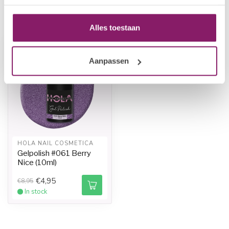
Recently viewed
Alles toestaan
-45%
-45%
Aanpassen
HOLA NAIL COSMETICA
Gelpolish #061 Berry
Nice (10ml)
€4,95
€8,95
In stock