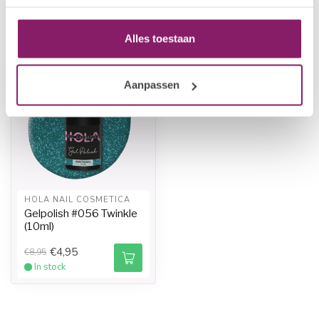
Recently viewed
Alles toestaan
-45%
Aanpassen
HOLA NAIL COSMETICA
Gelpolish #056 Twinkle
(10ml)
€4,95
€8,95
In stock