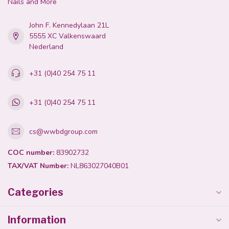
Nails and More
John F. Kennedylaan 21L
5555 XC Valkenswaard
Nederland
+31 (0)40 254 75 11
+31 (0)40 254 75 11
cs@wwbdgroup.com
COC number:
83902732
TAX/VAT Number:
NL863027040B01
Categories
Information