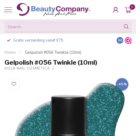
0
MENU
Gratis verzending vanaf €75
Besteld v
8.8
Home
/
Gelpolish #056 Twinkle (10ml)
Gelpolish #056 Twinkle (10ml)
HOLA NAIL COSMETICA
-45%