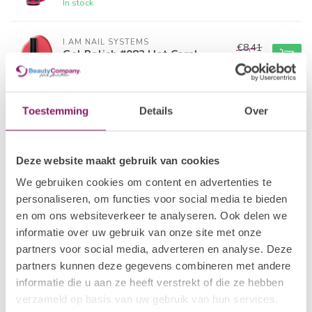
In stock
I.AM NAIL SYSTEMS
€8,41
Gel Polish #082 Hot Coral
€6,73
In stock
I.AM NAIL SYSTEMS
Toestemming
Details
Over
€8,41
Gel Polish #001 A'dam
€6,73
In stock
Deze website maakt gebruik van cookies
POLKADOTS
€21,80
We gebruiken cookies om content en advertenties te
Gelpolish 25 Tropical Bird
€15,26
personaliseren, om functies voor social media te bieden
In stock
en om ons websiteverkeer te analyseren. Ook delen we
informatie over uw gebruik van onze site met onze
I.AM COLLECTION BY BO.
partners voor social media, adverteren en analyse. Deze
€12,50
Gel Polish #042 Reflecting
Pink
partners kunnen deze gegevens combineren met andere
€10,00
In stock
informatie die u aan ze heeft verstrekt of die ze hebben
verzameld op basis van uw gebruik van hun services.