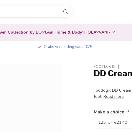
.Am Collection by BO.
I.Am Home & Body
HOLA
VANI-T
Gratis verzending vanaf €75
FOOTLOGIX
DD Crea
Footlogix DD Cream 
feet.
Read more
.
Make a choice:
*