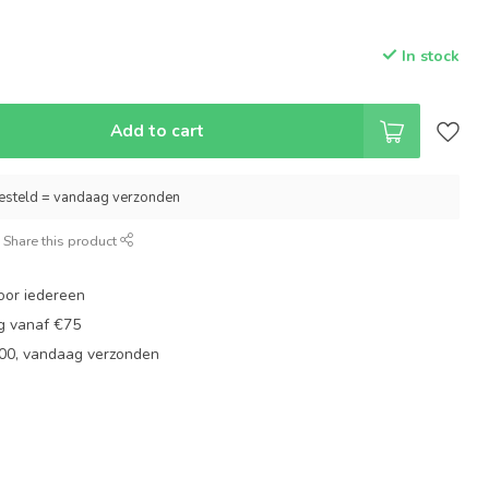
In stock
Add to cart
esteld = vandaag verzonden
Share this product
oor iedereen
ng vanaf €75
:00, vandaag verzonden