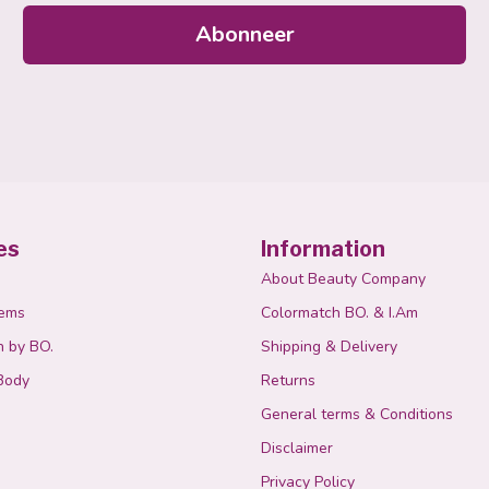
Abonneer
es
Information
About Beauty Company
tems
Colormatch BO. & I.Am
n by BO.
Shipping & Delivery
Body
Returns
General terms & Conditions
Disclaimer
Privacy Policy