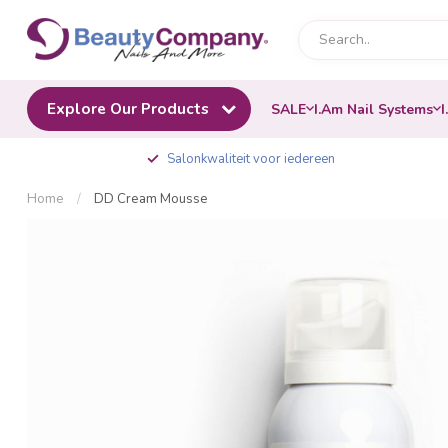
Explore Our Products
SALE
I.Am Nail Systems
I
Salonkwaliteit voor iedereen
Home
/
DD Cream Mousse