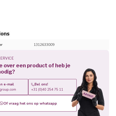
ions
er
1312633009
ERVICE
je over een product of heb je
nodig?
n e-mail
Bel ons!
roup.com
+31 (0)40 254 75 11
Of vraag het ons op whatsapp