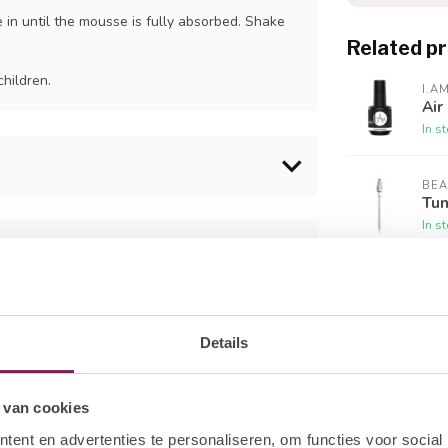
 in until the mousse is fully absorbed. Shake
Related p
children.
I.A
Air
In s
BEA
Tun
In s
I.A
Cut
In s
Details
BEA
Sta
 van cookies
In s
ent en advertenties te personaliseren, om functies voor social