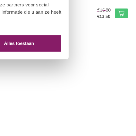
ze partners voor social
M NAIL SYSTEMS
€16,88
nformatie die u aan ze heeft
Cleanse Brilliant Top
€13,50
tock
Alles toestaan