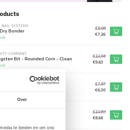
roducts
M NAIL SYSTEMS
€9,08
 Dry Bonder
€7,26
tock
UTY COMPANY
€12,04
gsten Bit - Rounded Corn - Clean
€9,63
tock
M NAIL SYSTEMS
€7,87
icle Remover Gel
€6,30
tock
Over
UTY COMPANY
€10,83
inless Steel Bit - Flame
€8,66
tock
 media te bieden en om ons