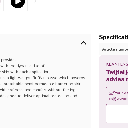
Specificat
Article numb
 provides
KLANTENS
d with the dynamic duo of
Twijfel 
skin with each application,
. It is a lightweight, fluffy mousse which absorbs
advies 
s a breathable semi-permeable barrier on skin
with softness and comfort without feeling
Stuur ee
 designed to deliver optimal protection and
cs@wwbdg