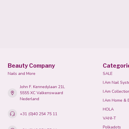
Beauty Company
Categori
Nails and More
SALE
I.Am Nail Sys
John F. Kennedylaan 21L
I.Am Collectio
5555 XC Valkenswaard
Nederland
I.Am Home & 
HOLA
+31 (0)40 254 75 11
VANI-T
Polkadots