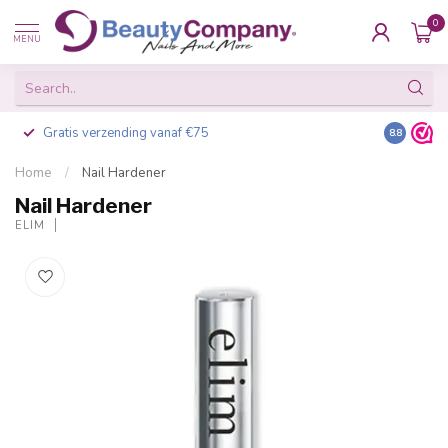
0
MENU
Gratis verzending vanaf €75
Besteld v
8.8
Home
/
Nail Hardener
Nail Hardener
ELIM
-20%