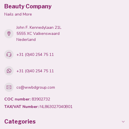
Beauty Company
Nails and More
John F. Kennedylaan 21L
5555 XC Valkenswaard
Nederland
+31 (0)40 254 75 11
+31 (0)40 254 75 11
cs@wwbdgroup.com
COC number:
83902732
TAX/VAT Number:
NL863027040B01
Categories