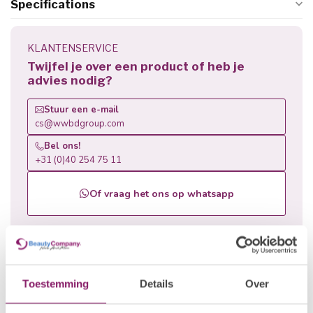
Specifications
KLANTENSERVICE
Twijfel je over een product of heb je
advies nodig?
Stuur een e-mail
cs@wwbdgroup.com
Bel ons!
+31 (0)40 254 75 11
Of vraag het ons op whatsapp
Related products
Toestemming
Details
Over
Error: Could not load products (404)
https://www.beautyfactorynails.com/en/brands/elim/medihan