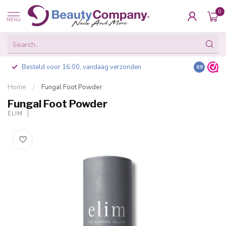
0
MENU
Besteld voor 16:00, vandaag verzonden
8.8
Home
/
Fungal Foot Powder
Fungal Foot Powder
ELIM
-20%