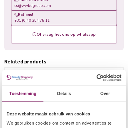
Stuur een e-mail
cs@wwbdgroup.com
Bel ons!
+31 (0)40 254 75 11
Of vraag het ons op whatsapp
Related products
Error: Could not load products (404)
https://www.beautyfactorynails.com/en/brands/elim/medihee
l/
Toestemming
Details
Over
Recently viewed
Deze website maakt gebruik van cookies
We gebruiken cookies om content en advertenties te