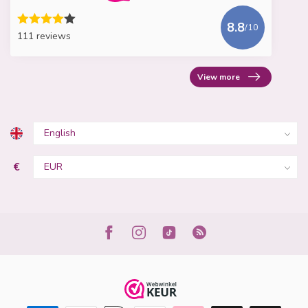
8.8
/10
111 reviews
View more
€