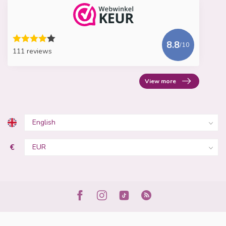
8.8
/10
111 reviews
View more
€