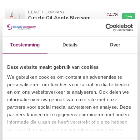
BEAUTY COMPANY
€4,78
Cuticle Oil Apple Blossom
€3,82
In stock
BEAUTY COMPANY
€4,78
Toestemming
Details
Over
Cuticle Oil Fruit Season
€3,82
In stock
Deze website maakt gebruik van cookies
BEAUTY COMPANY
€4,78
We gebruiken cookies om content en advertenties te
Cuticle Oil Carribean Nights
€3,82
personaliseren, om functies voor social media te bieden
In stock
en om ons websiteverkeer te analyseren. Ook delen we
informatie over uw gebruik van onze site met onze
BEAUTY COMPANY
€4,78
partners voor social media, adverteren en analyse. Deze
Cuticle Oil Tropical Mix
€3,82
partners kunnen deze gegevens combineren met andere
In stock
informatie die u aan ze heeft verstrekt of die ze hebben
verzameld op basis van uw gebruik van hun services.