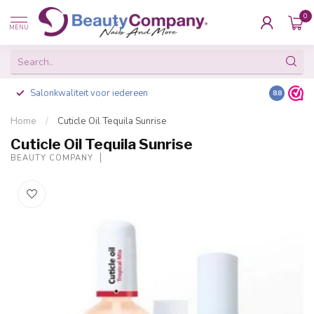
0
MENU
Salonkwaliteit voor iedereen
Gratis ve
8.8
Home
/
Cuticle Oil Tequila Sunrise
Cuticle Oil Tequila Sunrise
BEAUTY COMPANY
-20%