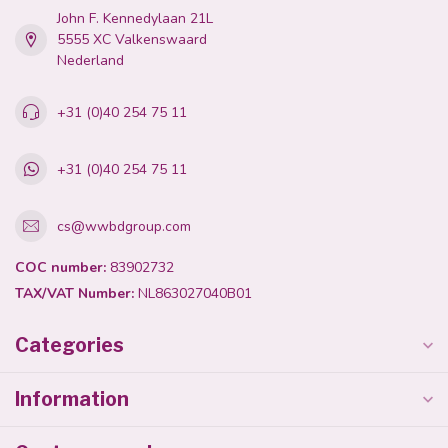
John F. Kennedylaan 21L
5555 XC Valkenswaard
Nederland
+31 (0)40 254 75 11
+31 (0)40 254 75 11
cs@wwbdgroup.com
COC number:
83902732
TAX/VAT Number:
NL863027040B01
Categories
Information