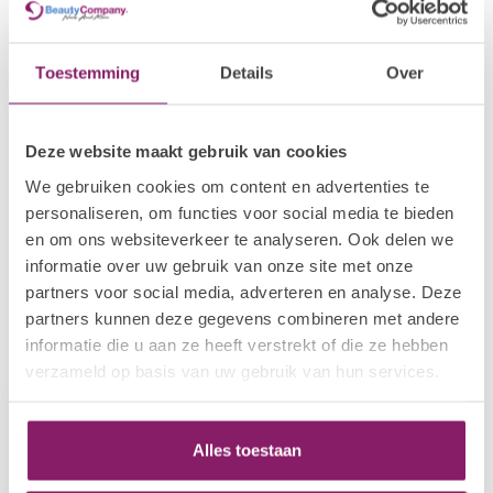
€4,78
Cuticle Oil Fruit Season
€3,82
In stock
Toestemming
Details
Over
BEAUTY COMPANY
€4,78
Cuticle Oil Carribean Nights
€3,82
In stock
Deze website maakt gebruik van cookies
We gebruiken cookies om content en advertenties te
BEAUTY COMPANY
personaliseren, om functies voor social media te bieden
€4,78
Cuticle Oil Tropical Mix
en om ons websiteverkeer te analyseren. Ook delen we
€3,82
In stock
informatie over uw gebruik van onze site met onze
partners voor social media, adverteren en analyse. Deze
partners kunnen deze gegevens combineren met andere
informatie die u aan ze heeft verstrekt of die ze hebben
Recently viewed
verzameld op basis van uw gebruik van hun services.
Alles toestaan