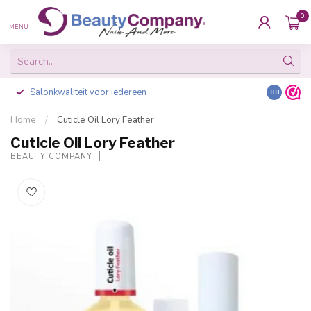
0
MENU
Salonkwaliteit voor iedereen
Gratis ve
8.8
Home
/
Cuticle Oil Lory Feather
Cuticle Oil Lory Feather
BEAUTY COMPANY
-20%