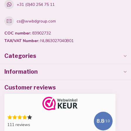
+31 (0)40 254 75 11
cs@wwbdgroup.com
COC number:
83902732
TAX/VAT Number:
NL863027040B01
Categories
Information
Customer reviews
8.8
/10
111 reviews