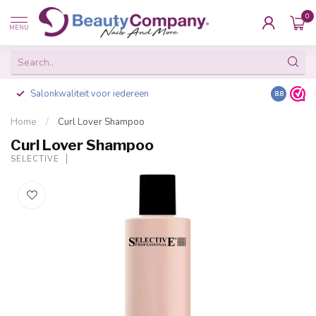
0
MENU
Salonkwaliteit voor iedereen
Gratis ve
8.8
Home
/
Curl Lover Shampoo
Curl Lover Shampoo
SELECTIVE
-20%