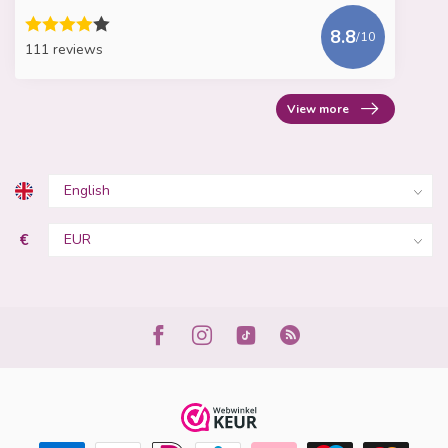
8.8
/10
111 reviews
View more
€