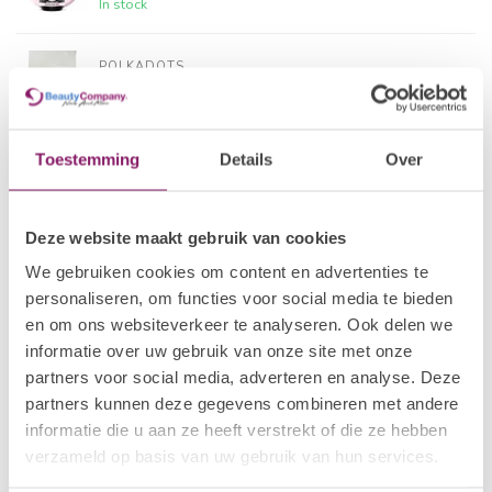
In stock
POLKADOTS
28 BIAP Strawberry
€24,19
In stock
Toestemming
Details
Over
I.AM NAIL SYSTEMS
€18,09
Brush Builder - Soft Blush
€14,47
In stock
Deze website maakt gebruik van cookies
We gebruiken cookies om content en advertenties te
POLKADOTS
16 BIAP Safou
€24,19
personaliseren, om functies voor social media te bieden
In stock
en om ons websiteverkeer te analyseren. Ook delen we
informatie over uw gebruik van onze site met onze
partners voor social media, adverteren en analyse. Deze
POLKADOTS
26 BIAP Cherry
€24,19
partners kunnen deze gegevens combineren met andere
In stock
informatie die u aan ze heeft verstrekt of die ze hebben
verzameld op basis van uw gebruik van hun services.