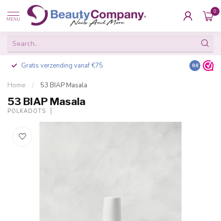
0
MENU
Gratis verzending vanaf €75
Besteld v
8.8
Home
/
53 BIAP Masala
53 BIAP Masala
POLKADOTS