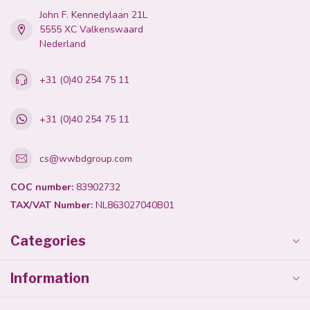
John F. Kennedylaan 21L
5555 XC Valkenswaard
Nederland
+31 (0)40 254 75 11
+31 (0)40 254 75 11
cs@wwbdgroup.com
COC number:
83902732
TAX/VAT Number:
NL863027040B01
Categories
Information